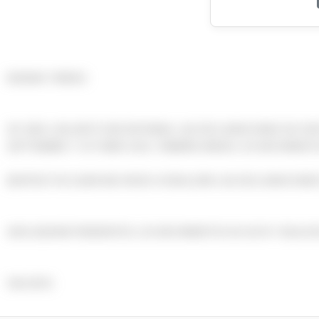
BUENAS TARDES
SR. EBOLI ADJUNTO ENCONTRARA, LAS DECLARACIONES EN CERO
SEPTIEMBRE Y OCTUBRE 2025, TAMBIÉN ANEXE LOS MOVIMIENTO
BEATRIZ FUE QUIEN ME AYUDO A REALIZAR LAS DECLARACIONES
AUN QUEDAN PENDIENTES LOS MOVIMIENTOS DE ALTA Y BAJA DE
SALUDOS.